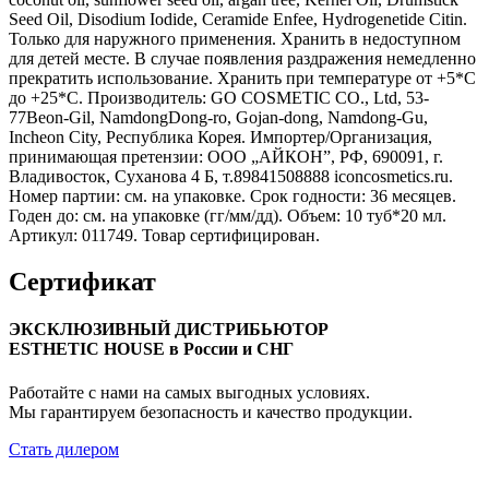
Seed Oil, Disodium Iodide, Ceramide Enfee, Hydrogenetide Citin.
Только для наружного применения. Хранить в недоступном
для детей месте. В случае появления раздражения немедленно
прекратить использование. Хранить при температуре от +5*С
до +25*С. Производитель: GO COSMETIC CO., Ltd, 53-
77Beon-Gil, NamdongDong-ro, Gojan-dong, Namdong-Gu,
Incheon City, Республика Корея. Импортер/Организация,
принимающая претензии: ООО „АЙКОН”, РФ, 690091, г.
Владивосток, Суханова 4 Б, т.89841508888 iconcosmetics.ru.
Номер партии: см. на упаковке. Срок годности: 36 месяцев.
Годен до: см. на упаковке (гг/мм/дд). Объем: 10 туб*20 мл.
Артикул: 011749. Товар сертифицирован.
Сертификат
ЭКСКЛЮЗИВНЫЙ ДИСТРИБЬЮТОР
ESTHETIC HOUSE в России и СНГ
Работайте с нами на самых выгодных условиях.
Мы гарантируем безопасность и качество продукции.
Стать дилером