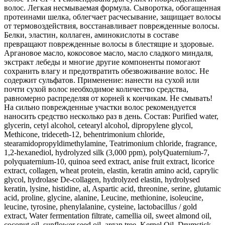
волос. Легкая несмываемая формула. Сыворотка, обогащенная
протеинами шелка, облегчает расчесывание, защищает волосы
от термовоздействия, восстанавливает поврежденные волосы.
Белки, эластин, коллаген, аминокислоты в составе
превращают поврежденные волосы в блестящие и здоровые.
Аргановое масло, кокосовое масло, масло сладкого миндаля,
экстракт лебеды и многие другие компоненты помогают
сохранить влагу и предотвратить обезвоживание волос. Не
содержит сульфатов. Применение: нанести на сухой или
почти сухой волос необходимое количество средства,
равномерно распределяя от корней к кончикам. Не смывать!
На сильно поврежденные участки волос рекомендуется
наносить средство несколько раз в день. Состав: Purified water,
glycerin, cetyl alcohol, cetearyl alcohol, dipropylene glycol,
Methicone, trideceth-12, behentrimonium chloride,
stearamidopropyldimethylamine, Teatrimonium chloride, fragrance,
1,2-hexanediol, hydrolyzed silk (3,000 ppm), polyQuaternium-7,
polyquaternium-10, quinoa seed extract, anise fruit extract, licorice
extract, collagen, wheat protein, elastin, keratin amino acid, caprylic
glycol, hydrolase De-collagen, hydrolyzed elastin, hydrolysed
keratin, lysine, histidine, al, Aspartic acid, threonine, serine, glutamic
acid, proline, glycine, alanine, Leucine, methionine, isoleucine,
leucine, tyrosine, phenylalanine, cysteine, lactobacillus / gold
extract, Water fermentation filtrate, camellia oil, sweet almond oil,
coconut oil, sunflower seed oil, argan tree, Kernel Oil, Drumstick