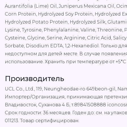
Aurantifolia (Lime) Oil, Juniperus Mexicana Oil, Oci
Corn Protein, Hydrolyzed Soy Protein, Hydrolyzed Ex
Hydrolyzed Potato Protein, Hydrolyzed Silk, Glutamic
Lysine, Tyrosine, Phenylalanine, Valine, Threonine, P
Cysteine, Glycine, Serine, Arginine, Citric Acid, Sal
Sorbate, Disodium EDTA, 1,2-Hexanediol. Только 
недоступном для детей месте. В случае появлен
использование. Хранить при температуре от +5*С 
Производитель
UCL Co., Ltd., 119, Neungheodae-ro 649beon-gil, 
Импортер/Организация, принимающая претензии: 
Владивосток, Суханова 4 Б, т.89841508888 iconcosm
Срок годности: 36 месяцев. Годен до: см. на упаков
011213. Товар сертифицирован.