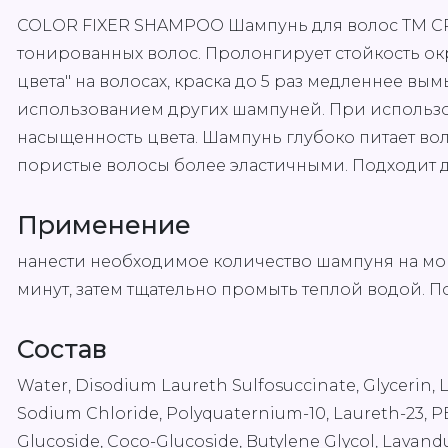
COLOR FIXER SHAMPOO Шампунь для волос ТМ СР
тонированных волос. Пролонгирует стойкость ок
цвета" на волосах, краска до 5 раз медленнее вы
использованием других шампуней. При использо
насыщенность цвета. Шампунь глубоко питает вол
пористые волосы более эластичными. Подходит д
Применение
нанести необходимое количество шампуня на мо
минут, затем тщательно промыть теплой водой. 
Состав
Water, Disodium Laureth Sulfosuccinate, Glycerin, 
Sodium Chloride, Polyquaternium-10, Laureth-23, PE
Glucoside, Coco-Glucoside, Butylene Glycol, Lavandul